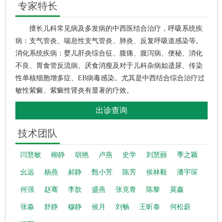
专家特长
擅长儿科常见病及多发病的中西医结合治疗，呼吸系统疾
病：支气管炎、喘息性支气管炎、肺炎、反复呼吸道感染等。
消化系统疾病：婴儿肝炎综合征、腹痛、腹泻病、便秘、消化
不良、胃食管反流病、厌食消瘦及对于儿科杂病如遗尿、传染
性单核细胞增多症、EB病毒感染。尤其是中西结合综合治疗过
敏性紫癜、紫癜性肾炎有显著的疗效。
出诊查询
技术团队
闫慧敏
柳静
胡艳
卢燕
史学
刘慧丽
季之颖
幺远
杨燕
郝静
甄小芳
陈芳
侯林毅
潘宇琛
何强
赵骞
李歆
盛燕
张克青
陈黎
莫鑫
张淼
舒静
穆静
侯月
刘畅
王昕泰
何松蔚