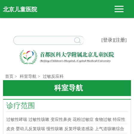
北京儿童医院
[登录]
[注册]
首页
>
科室导航
>
过敏反应科
诊疗范围
过敏性哮喘 过敏性咳嗽 变应性鼻炎 花粉过敏症 食物过敏 特应性
皮炎 婴幼儿反复咳喘 慢性咳嗽 反复呼吸道感染 上气道咳嗽综合