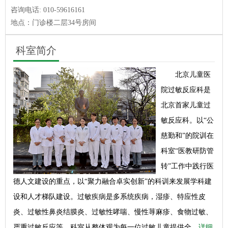
咨询电话:
010-59616161
地点：门诊楼二层34号房间
科室简介
北京儿童医
院过敏反应科是
北京首家儿童过
敏反应科。以“公
慈勤和”的院训在
科室“医教研防管
转”工作中践行医
德人文建设的重点，以“聚力融合卓实创新”的科训来发展学科建
设和人才梯队建设。过敏疾病是多系统疾病，湿疹、特应性皮
炎、过敏性鼻炎结膜炎、过敏性哮喘、慢性荨麻疹、食物过敏、
严重过敏反应等，科室从整体观为每一位过敏儿童提供全…
详细