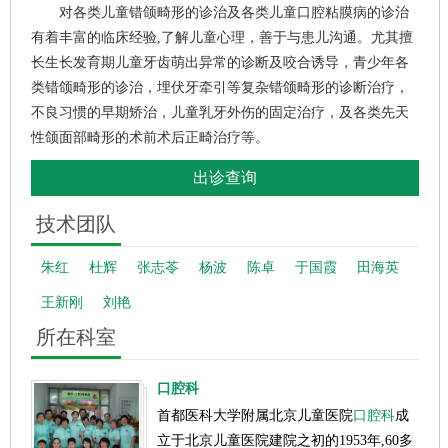
对各类儿童错颌畸形的诊治及各类儿童口腔粘膜病的诊治
有着丰富的临床经验,了解儿童心理，善于与患儿沟通。尤其擅
长生长发育期儿童牙齿萌出异常的诊断及咬合诱导，青少年各
类错颌畸形的诊治，埋伏牙牵引等复杂错颌畸形的诊断治疗，
不良习惯的早期矫治，儿童乳牙外伤的固定治疗，及各类先天
性颌面部畸形的术前术后正畸治疗等。
出诊查询
技术团队
朱红
杜辉
张志苓
杨波
陈卓
于国霞
田海英
王新刚
刘艳
所在科室
口腔科
首都医科大学附属北京儿童医院
口腔科
成
立于北京儿童医院建院之初的1953年,60多