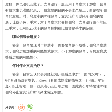
度数，你也没机会戴了。支具治疗一般会用于弯度大于20度，且具
有较大生长潜能的患儿，最主要的目的不是永久矫正，而是控制侧
弯的发展。对于弯度小的脊柱侧弯，支具治疗可以限制侧弯的发
展，让孩子免于手术；对于弯度大的脊柱侧弯，支具治疗虽不能阻
止手术，但可以让孩子的侧弯控制在比较容易手术的范围。
哪些侧弯会进展？
郭东
：侧弯发现时年龄越小，骨骼发育越不成熟，侧弯角度越
大，侧弯进展加重的可能性就越大。小于30度的侧弯，骨骼发育成
熟后进展的可能性小。
何时停止支具治疗？
郭东
：目前公认的是月经初潮开始后至少2年（国内2-3年）；
6个月身高没有增长；Risser（骨骼成熟度的指标之一）4级。尽管
遵守以上标准，但一些患者仍会出现进展，因此青少年特发性脊柱
侧弯停止支具治疗时间尚未完全明确。
分享到：