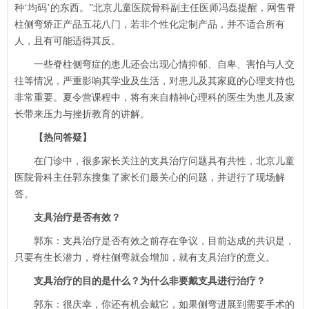
种‘均码’的东西。”北京儿童医院
骨科
副主任医师
冯磊
提醒，网售脊
柱侧弯矫正产品五花八门，若非个性化定制产品，并不适合所有
人，且有可能适得其反。
一些脊柱侧弯症的患儿还会出现心情抑郁、自卑、害怕与人交
往等情况，严重影响其学业及生活，对患儿及其家庭的心理支持也
非常重要。夏令营课程中，将有来自精神心理科的医生为患儿及家
长带来压力与挫折教育的讲解。
【热问答疑】
在门诊中，很多家长关注的支具治疗问题具有共性，北京儿童
医院
骨科
主任
郭东
搜集了家长们最关心的问题，并进行了现场解
答。
支具治疗是否有效？
郭东
：支具治疗是否有效之前存在争议，目前达成的共识是，
只要有生长潜力，脊柱侧弯就会增加，就有支具治疗的意义。
支具治疗的目的是什么？为什么非要戴支具进行治疗？
郭东
：很庆幸，你还有机会戴它，如果侧弯进展到需要手术的