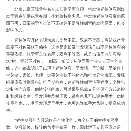
北京儿童医院
骨科
名誉主任
张学军
介绍，特发性脊柱侧弯则好
发于青春前期或青春期，小女孩特别多见。特发性脊柱侧弯发病原
因不明，日常的学习坐姿不正确并不是脊柱侧弯的发病原因，但会
影响体态。
脊柱侧弯具体表现为患儿姿势不正、双肩不等高，肩部或盆骨
高度不对称及躯干偏移，这也是家长及时发现孩子出现脊柱侧弯的
重要依据。
张学军
主任表示，双肩不等高；或是当孩子向前弯腰
90°时，背部不对称，一侧高一侧低；从侧面看时会失去正常的曲
线，这些都说明孩子出现了脊柱侧弯。早发现、早诊断、早治疗非
常关键，家长、老师一定要关注孩子的体态和行动异常表现，发现
问题应及时到
骨科
进行早期检查，判断脊柱侧弯轻重程度，个性化
定制治疗方案。病情较轻的患儿可以采取佩戴支具等保守方式来控
制和缓解病症，早发现并及时干预，很多患儿可以避免手术。病情
较重的患儿，尽早发现尽早手术，也可以降低手术风险，提高成功
率。
“脊柱侧弯的支具治疗是个性化的，每个孩子的脊柱侧弯度
数、侧弯部位、旋转的角度等都不一样，因此矫正支具不应该是一