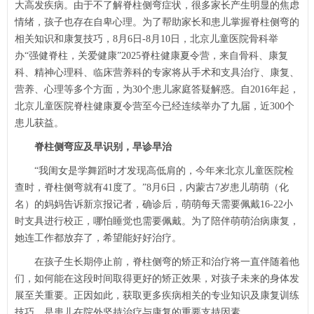
大高发疾病。由于不了解脊柱侧弯症状，很多家长产生明显的焦虑
情绪，孩子也存在自卑心理。为了帮助家长和患儿掌握脊柱侧弯的
相关知识和康复技巧，8月6日-8月10日，北京儿童医院
骨科
举
办“强健脊柱，关爱健康”2025脊柱健康夏令营，来自
骨科
、
康复
科
、精神心理科、
临床营养科
的专家将从手术和支具治疗、康复、
营养、心理等多个方面，为30个患儿家庭答疑解惑。自2016年起，
北京儿童医院脊柱健康夏令营至今已经连续举办了九届，近300个
患儿获益。
脊柱侧弯应及早识别，早诊早治
“我闺女是学舞蹈时才发现高低肩的，今年来北京儿童医院检
查时，脊柱侧弯就有41度了。”8月6日，内蒙古7岁患儿萌萌（化
名）的妈妈告诉新京报记者，确诊后，萌萌每天需要佩戴16-22小
时支具进行校正，哪怕睡觉也需要佩戴。为了陪伴萌萌治病康复，
她连工作都放弃了，希望能好好治疗。
在孩子生长期停止前，脊柱侧弯的矫正和治疗将一直伴随着他
们，如何能在这段时间取得更好的矫正效果，对孩子未来的身体发
展至关重要。正因如此，获取更多疾病相关的专业知识及康复训练
技巧，是患儿在院外坚持治疗与康复的重要支持因素。